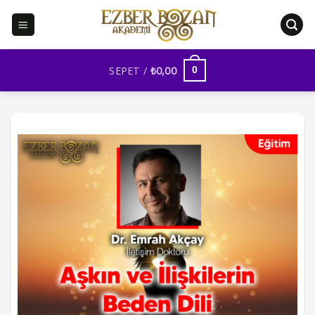
İçeriğe
atla
SEPET /
₺
0,00
0