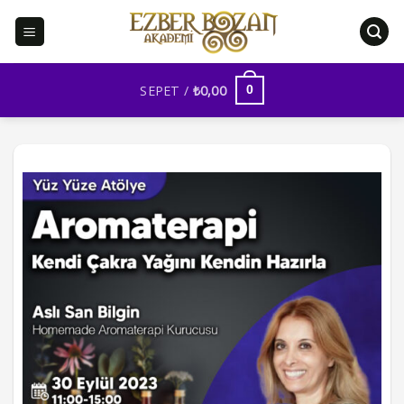
İçeriğe
atla
SEPET /
₺
0,00
0