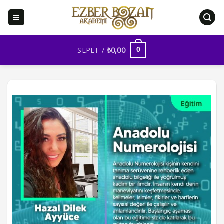
İçeriğe
atla
SEPET /
₺
0,00
0