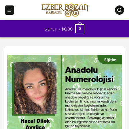
İçeriğe
atla
SEPET /
₺
0,00
0