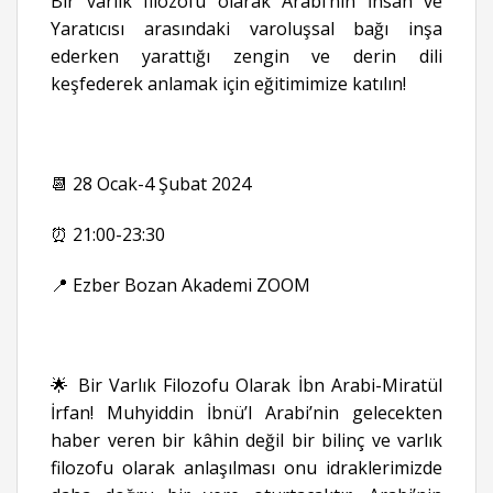
Bir varlık filozofu olarak Arabi’nin İnsan ve
Yaratıcısı arasındaki varoluşsal bağı inşa
ederken yarattığı zengin ve derin dili
keşfederek anlamak için eğitimimize katılın!
📆 28 Ocak-4 Şubat 2024
⏰ 21:00-23:30
📍 Ezber Bozan Akademi ZOOM
🌟 Bir Varlık Filozofu Olarak İbn Arabi-Miratül
İrfan! Muhyiddin İbnü’l Arabi’nin gelecekten
haber veren bir kâhin değil bir bilinç ve varlık
filozofu olarak anlaşılması onu idraklerimizde