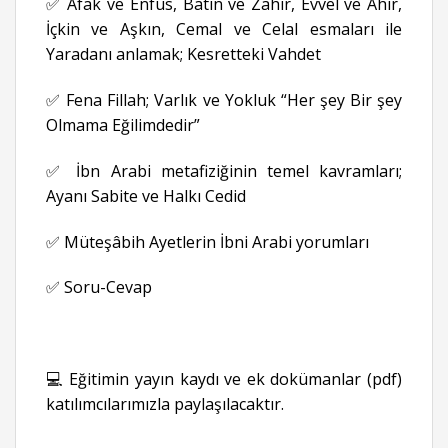
✅ Afak ve Enfüs, Batin ve Zahir, Evvel ve Ahir,
İçkin ve Aşkın, Cemal ve Celal esmaları ile
Yaradanı anlamak; Kesretteki Vahdet
✅ Fena Fillah; Varlık ve Yokluk “Her şey Bir şey
Olmama Eğilimdedir”
✅ İbn Arabi metafiziğinin temel kavramları;
Ayanı Sabite ve Halkı Cedid
✅ Müteşâbih Ayetlerin İbni Arabi yorumları
✅ Soru-Cevap
💻 Eğitimin yayın kaydı ve ek dokümanlar (pdf)
katılımcılarımızla paylaşılacaktır.