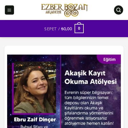
İçeriğe
atla
SEPET /
₺
0,00
0