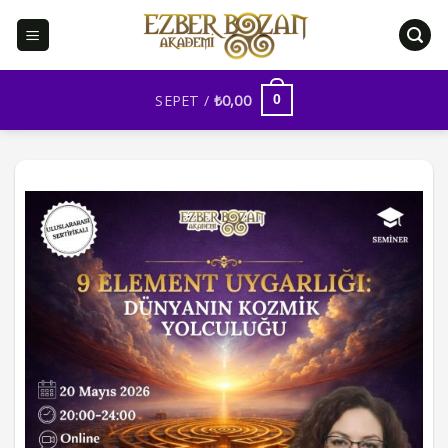
İçeriğe
atla
SEPET /
₺
0,00
0