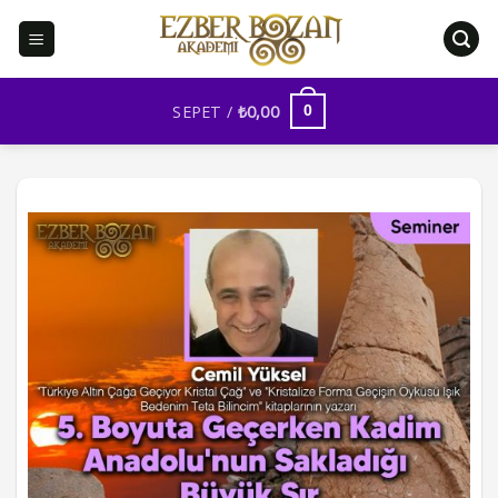
İçeriğe
atla
SEPET /
₺
0,00
0