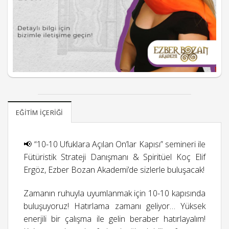
EĞITIM İÇERIĞI
📢 “10-10 Ufuklara Açılan On’lar Kapısı” semineri ile
Fütüristik Strateji Danışmanı & Spiritüel Koç Elif
Ergöz, Ezber Bozan Akademi’de sizlerle buluşacak!
Zamanın ruhuyla uyumlanmak için 10-10 kapısında
buluşuyoruz! Hatırlama zamanı geliyor… Yüksek
enerjili bir çalışma ile gelin beraber hatırlayalım!