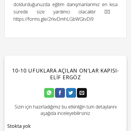
doldurduğunuzda eğitim danışmanlarımız en kısa
sürede size yardımcı olacaktır 👉🏻
https://forms.gle/2rkvDmhLGbWGtvDi9
10-10 UFUKLARA AÇILAN ON’LAR KAPISI-
ELIF ERGÖZ
Sizin için hazırladığımız bu etkinliğin tüm detaylarını
aşağıda inceleyebilirsiniz.
Stokta yok