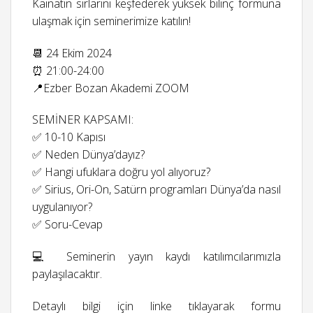
Kainatın sırlarını keşfederek yüksek bilinç formuna
ulaşmak için seminerimize katılın!
📆 24 Ekim 2024
⏰ 21:00-24:00
📍Ezber Bozan Akademi ZOOM
SEMİNER KAPSAMI:
✅ 10-10 Kapısı
✅ Neden Dünya’dayız?
✅ Hangi ufuklara doğru yol alıyoruz?
✅ Sirius, Ori-On, Satürn programları Dünya’da nasıl
uygulanıyor?
✅ Soru-Cevap
💻 Seminerin yayın kaydı katılımcılarımızla
paylaşılacaktır.
Detaylı bilgi için linke tıklayarak formu