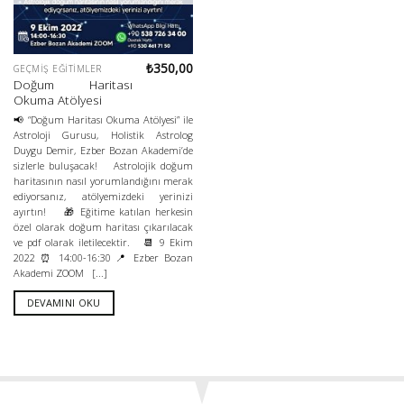
₺
350,00
GEÇMIŞ EĞITIMLER
Doğum Haritası
Okuma Atölyesi
📢 “Doğum Haritası Okuma Atölyesi” ile
Astroloji Gurusu, Holistik Astrolog
Duygu Demir, Ezber Bozan Akademi’de
sizlerle buluşacak! Astrolojik doğum
haritasının nasıl yorumlandığını merak
ediyorsanız, atölyemizdeki yerinizi
ayırtın! 🎁 Eğitime katılan herkesin
özel olarak doğum haritası çıkarılacak
ve pdf olarak iletilecektir. 📆 9 Ekim
2022 ⏰ 14:00-16:30 📍 Ezber Bozan
Akademi ZOOM [...]
DEVAMINI OKU