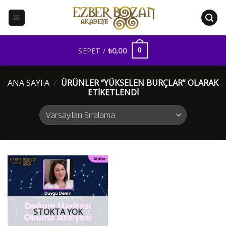
İçeriğe
atla
SEPET /
₺
0,00
0
ANA SAYFA
/
ÜRÜNLER “YÜKSELEN BURÇLAR” OLARAK
ETIKETLENDI
STOKTA YOK