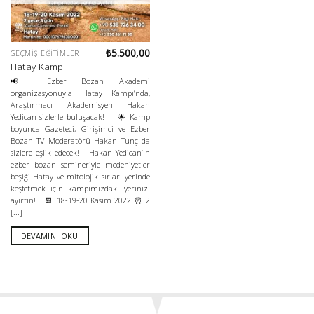
₺
5.500,00
GEÇMIŞ EĞITIMLER
Hatay Kampı
📢 Ezber Bozan Akademi
organizasyonuyla Hatay Kampı’nda,
Araştırmacı Akademisyen Hakan
Yedican sizlerle buluşacak! 🌟 Kamp
boyunca Gazeteci, Girişimci ve Ezber
Bozan TV Moderatörü Hakan Tunç da
sizlere eşlik edecek! Hakan Yedican’ın
ezber bozan semineriyle medeniyetler
beşiği Hatay ve mitolojik sırları yerinde
keşfetmek için kampımızdaki yerinizi
ayırtın! 📆 18-19-20 Kasım 2022 ⏰ 2
[...]
DEVAMINI OKU