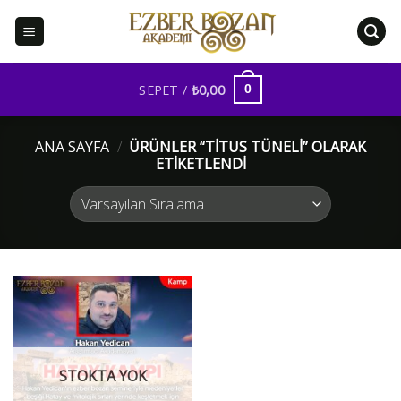
İçeriğe
atla
SEPET /
₺
0,00
0
ANA SAYFA
/
ÜRÜNLER “TITUS TÜNELI” OLARAK
ETIKETLENDI
STOKTA YOK