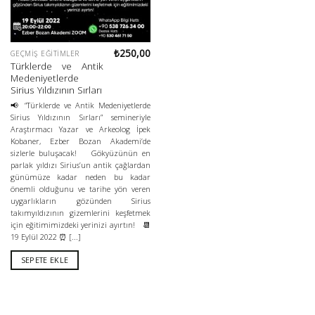
₺
250,00
GEÇMIŞ EĞITIMLER
Türklerde ve Antik
Medeniyetlerde
Sirius Yıldızının Sırları
📢 “Türklerde ve Antik Medeniyetlerde
Sirius Yıldızının Sırları” semineriyle
Araştırmacı Yazar ve Arkeolog İpek
Kobaner, Ezber Bozan Akademi’de
sizlerle buluşacak! Gökyüzünün en
parlak yıldızı Sirius’un antik çağlardan
günümüze kadar neden bu kadar
önemli olduğunu ve tarihe yön veren
uygarlıkların gözünden Sirius
takımyıldızının gizemlerini keşfetmek
için eğitimimizdeki yerinizi ayırtın! 📆
19 Eylül 2022 ⏰ [...]
SEPETE EKLE