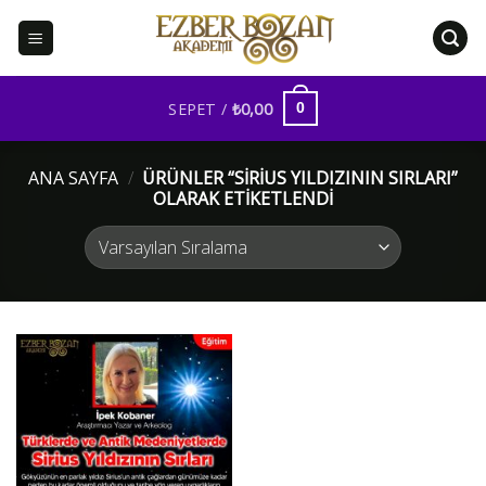
İçeriğe
atla
SEPET /
₺
0,00
0
ANA SAYFA
/
ÜRÜNLER “SIRIUS YILDIZININ SIRLARI”
OLARAK ETIKETLENDI