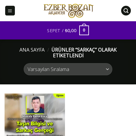
İçeriğe
atla
SEPET /
₺
0,00
0
ANA SAYFA
/
ÜRÜNLER “SARKAÇ” OLARAK
ETIKETLENDI