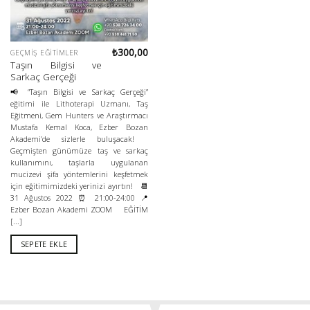
₺
300,00
GEÇMIŞ EĞITIMLER
Taşın Bilgisi ve
Sarkaç Gerçeği
📢 “Taşın Bilgisi ve Sarkaç Gerçeği”
eğitimi ile Lithoterapi Uzmanı, Taş
Eğitmeni, Gem Hunters ve Araştırmacı
Mustafa Kemal Koca, Ezber Bozan
Akademi’de sizlerle buluşacak!
Geçmişten günümüze taş ve sarkaç
kullanımını, taşlarla uygulanan
mucizevi şifa yöntemlerini keşfetmek
için eğitimimizdeki yerinizi ayırtın! 📆
31 Ağustos 2022 ⏰ 21:00-24:00 📍
Ezber Bozan Akademi ZOOM EĞİTİM
[...]
SEPETE EKLE