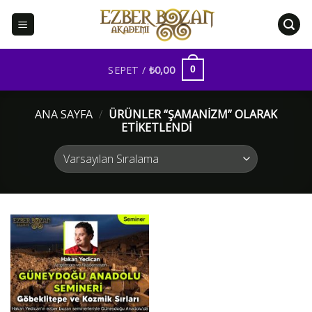
İçeriğe
atla
SEPET /
₺
0,00
0
ANA SAYFA
/
ÜRÜNLER “ŞAMANIZM” OLARAK
ETIKETLENDI