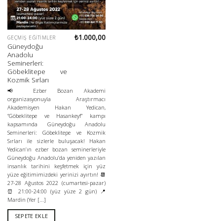
₺
1.000,00
GEÇMIŞ EĞITIMLER
Güneydoğu
Anadolu
Seminerleri:
Göbeklitepe ve
Kozmik Sırları
📢 Ezber Bozan Akademi
organizasyonuyla Araştırmacı
Akademisyen Hakan Yedican,
“Göbeklitepe ve Hasankeyf” kampı
kapsamında Güneydoğu Anadolu
Seminerleri: Göbeklitepe ve Kozmik
Sırları ile sizlerle buluşacak! Hakan
Yedican’ın ezber bozan seminerleriyle
Güneydoğu Anadolu’da yeniden yazılan
insanlık tarihini keşfetmek için yüz
yüze eğitimimizdeki yerinizi ayırtın! 📆
27-28 Ağustos 2022 (cumartesi-pazar)
⏰ 21:00-24:00 (yüz yüze 2 gün) 📍
Mardin (Yer [...]
SEPETE EKLE