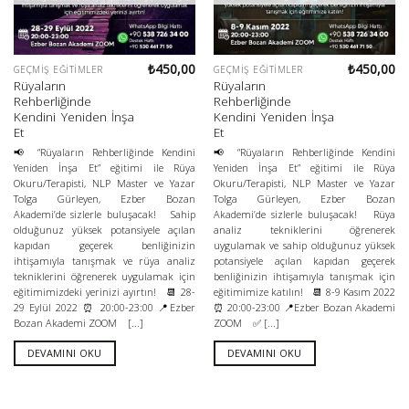
₺
450,00
₺
450,00
GEÇMIŞ EĞITIMLER
GEÇMIŞ EĞITIMLER
Rüyaların
Rüyaların
Rehberliğinde
Rehberliğinde
Kendini Yeniden İnşa
Kendini Yeniden İnşa
Et
Et
📢 “Rüyaların Rehberliğinde Kendini
📢 “Rüyaların Rehberliğinde Kendini
Yeniden İnşa Et” eğitimi ile Rüya
Yeniden İnşa Et” eğitimi ile Rüya
Okuru/Terapisti, NLP Master ve Yazar
Okuru/Terapisti, NLP Master ve Yazar
Tolga Gürleyen, Ezber Bozan
Tolga Gürleyen, Ezber Bozan
Akademi’de sizlerle buluşacak! Sahip
Akademi’de sizlerle buluşacak! Rüya
olduğunuz yüksek potansiyele açılan
analiz tekniklerini öğrenerek
kapıdan geçerek benliğinizin
uygulamak ve sahip olduğunuz yüksek
ihtişamıyla tanışmak ve rüya analiz
potansiyele açılan kapıdan geçerek
tekniklerini öğrenerek uygulamak için
benliğinizin ihtişamıyla tanışmak için
eğitimimizdeki yerinizi ayırtın! 📆 28-
eğitimimize katılın! 📆 8-9 Kasım 2022
29 Eylül 2022 ⏰ 20:00-23:00 📍Ezber
⏰ 20:00-23:00 📍Ezber Bozan Akademi
Bozan Akademi ZOOM [...]
ZOOM ✅ [...]
DEVAMINI OKU
DEVAMINI OKU