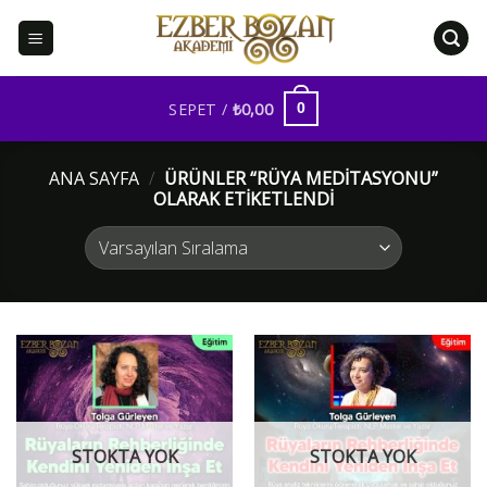
İçeriğe
atla
SEPET /
₺
0,00
0
ANA SAYFA
/
ÜRÜNLER “RÜYA MEDITASYONU”
OLARAK ETIKETLENDI
STOKTA YOK
STOKTA YOK