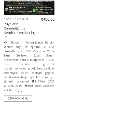
₺
450,00
GEÇMIŞ EĞITIMLER
Rüyaların
Rehberliğinde
Kendini Yeniden İnşa
Et
📢 “Rüyaların Rehberliğinde Kendini
Yeniden İnşa Et” eğitimi ile Rüya
Okuru/Terapisti, NLP Master ve Yazar
Tolga Gürleyen, Ezber Bozan
Akademi’de sizlerle buluşacak! Rüya
analiz tekniklerini öğrenerek
uygulamak ve sahip olduğunuz yüksek
potansiyele açılan kapıdan geçerek
benliğinizin ihtişamıyla tanışmak için
eğitimimize katılın! 📆 8-9 Kasım 2022
⏰ 20:00-23:00 📍Ezber Bozan Akademi
ZOOM ✅ [...]
DEVAMINI OKU