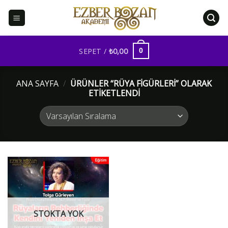
İçeriğe
atla
SEPET /
₺
0,00
0
ANA SAYFA
/
ÜRÜNLER “RÜYA FIGÜRLERI” OLARAK
ETIKETLENDI
STOKTA YOK