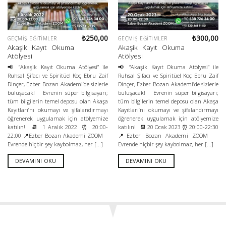
₺
250,00
₺
300,00
GEÇMIŞ EĞITIMLER
GEÇMIŞ EĞITIMLER
Akaşik Kayıt Okuma
Akaşik Kayıt Okuma
Atölyesi
Atölyesi
📢 “Akaşik Kayıt Okuma Atölyesi” ile
📢 “Akaşik Kayıt Okuma Atölyesi” ile
Ruhsal Şifacı ve Spiritüel Koç Ebru Zaif
Ruhsal Şifacı ve Spiritüel Koç Ebru Zaif
Dinçer, Ezber Bozan Akademi’de sizlerle
Dinçer, Ezber Bozan Akademi’de sizlerle
buluşacak! Evrenin süper bilgisayarı;
buluşacak! Evrenin süper bilgisayarı;
tüm bilgilerin temel deposu olan Akaşa
tüm bilgilerin temel deposu olan Akaşa
Kayıtları’nı okumayı ve şifalandırmayı
Kayıtları’nı okumayı ve şifalandırmayı
öğrenerek uygulamak için atölyemize
öğrenerek uygulamak için atölyemize
katılın! 📆 1 Aralık 2022 ⏰ 20:00-
katılın! 📆 20 Ocak 2023 ⏰ 20:00-22:30
22:00 📍Ezber Bozan Akademi ZOOM
📍Ezber Bozan Akademi ZOOM
Evrende hiçbir şey kaybolmaz, her [...]
Evrende hiçbir şey kaybolmaz, her [...]
DEVAMINI OKU
DEVAMINI OKU