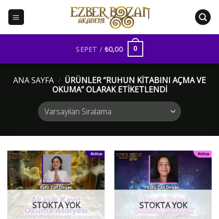
İçeriğe
atla
SEPET /
₺
0,00
0
ANA SAYFA
/
ÜRÜNLER “RUHUN KITABINI AÇMA VE
OKUMA” OLARAK ETIKETLENDI
STOKTA YOK
STOKTA YOK