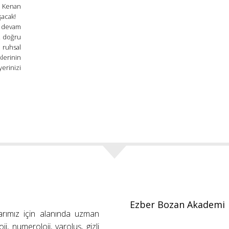
ç Kenan
uşacak!
 devam
k doğru
ruhsal
lerinin
erinizi
Ezber Bozan Akademi
arımız için alanında uzman
ji, numeroloji, varoluş, gizli