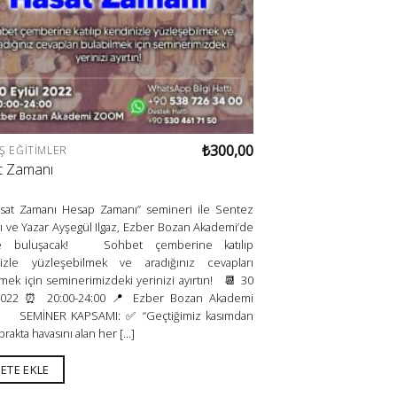
₺
300,00
Ş EĞITIMLER
t Zamanı
sat Zamanı Hesap Zamanı” semineri ile Sentez
 ve Yazar Ayşegül Ilgaz, Ezber Bozan Akademi’de
rle buluşacak! Sohbet çemberine katılıp
izle yüzleşebilmek ve aradığınız cevapları
lmek için seminerimizdeki yerinizi ayırtın! 📆 30
 2022 ⏰ 20:00-24:00 📍 Ezber Bozan Akademi
SEMİNER KAPSAMI: ✅ “Geçtiğimiz kasımdan
prakta havasını alan her [...]
ETE EKLE