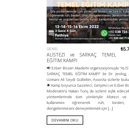
₺
5.
GENEL
ALİSTEZİ ve SARKAÇ TEMEL
EĞİTİM KAMPI
📢 Ezber Bozan Akademi organizasyonuyla “ALİS
SARKAÇ TEMEL EĞİTİM KAMPI” ile Dr. Jeolog, A
Uzmanı Ali Seydi Gültekin, Assos’ta sizlerle bul
🌟 Kamp boyunca Gazeteci, Girişimci ve Ezber B
Moderatörü Hakan Tunç da sizlere eşlik edece
yöntemlerinde tüm yönleriyle Alistezi ve 
kullanımını öğrenerek ruh, beden, 
dengelenmesini deneyimlemek için [...]
DEVAMINI OKU