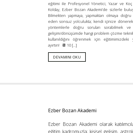
eğitimi ile Profesyonel Yönetici, Yazar ve Ko
Kolday, Ezber Bozan Akademi’de sizlerle bul
Bilmekten yapmaya, yapmaktan olmaya doğru
eden sonsuz yolculukta; kendi içinize dönere
yöntemlerle doğru soruları sorabilmek ve 
gelişim/dönüşümde hangi problem çözme teknik
kullanıldığını öğrenmek için eğitimimizdeki y
ayırtın! 📆 10 [...]
DEVAMINI OKU
Ezber Bozan Akademi
Ezber Bozan Akademi olarak katılımcıl
eğitim kadromuzla; kişisel gelişim, astrolo