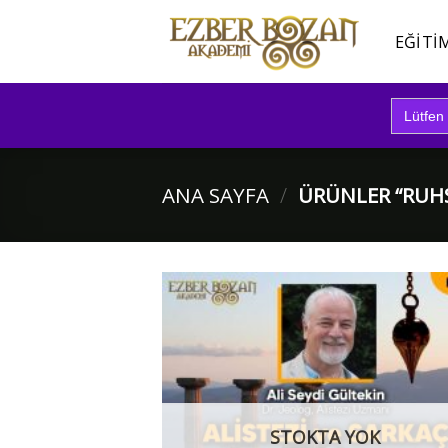
İçeriğe
atla
EĞITI
Search
for:
ANA SAYFA
/
ÜRÜNLER “RUH
STOKTA YOK