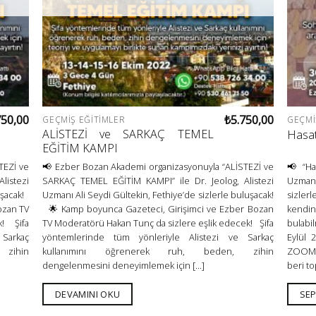
750,00
₺
5.750,00
GEÇMIŞ EĞITIMLER
GEÇMI
ALİSTEZİ ve SARKAÇ TEMEL
Hasa
EĞİTİM KAMPI
TEZİ ve
📢 Ezber Bozan Akademi organizasyonuyla “ALİSTEZİ ve
📢 “Ha
listezi
SARKAÇ TEMEL EĞİTİM KAMPI” ile Dr. Jeolog, Alistezi
Uzmanı
uşacak!
Uzmanı Ali Seydi Gültekin, Fethiye’de sizlerle buluşacak!
sizle
ozan TV
🌟 Kamp boyunca Gazeteci, Girişimci ve Ezber Bozan
kendin
k! Şifa
TV Moderatörü Hakan Tunç da sizlere eşlik edecek! Şifa
bulabi
Sarkaç
yöntemlerinde tüm yönleriyle Alistezi ve Sarkaç
Eylül
zihin
kullanımını öğrenerek ruh, beden, zihin
ZOOM 
dengelenmesini deneyimlemek için [...]
beri to
DEVAMINI OKU
SEP