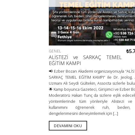
₺
5.
GENEL
ALİSTEZİ ve SARKAÇ TEMEL
EĞİTİM KAMPI
📢 Ezber Bozan Akademi organizasyonuyla “ALİS
SARKAÇ TEMEL EĞİTİM KAMPI” ile Dr. Jeolog, A
Uzmanı Ali Seydi Gültekin, Assos’ta sizlerle bul
🌟 Kamp boyunca Gazeteci, Girişimci ve Ezber B
Moderatörü Hakan Tunç da sizlere eşlik edece
yöntemlerinde tüm yönleriyle Alistezi ve 
kullanımını öğrenerek ruh, beden, 
dengelenmesini deneyimlemek için [...]
DEVAMINI OKU