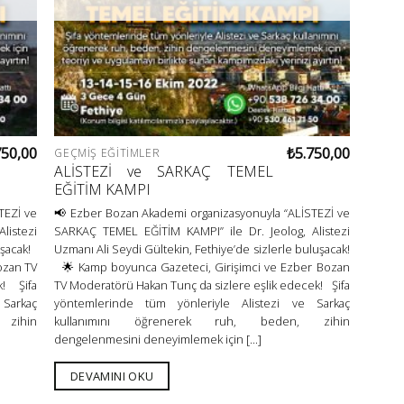
750,00
₺
5.750,00
GEÇMIŞ EĞITIMLER
ALİSTEZİ ve SARKAÇ TEMEL
EĞİTİM KAMPI
TEZİ ve
📢 Ezber Bozan Akademi organizasyonuyla “ALİSTEZİ ve
listezi
SARKAÇ TEMEL EĞİTİM KAMPI” ile Dr. Jeolog, Alistezi
uşacak!
Uzmanı Ali Seydi Gültekin, Fethiye’de sizlerle buluşacak!
ozan TV
🌟 Kamp boyunca Gazeteci, Girişimci ve Ezber Bozan
k! Şifa
TV Moderatörü Hakan Tunç da sizlere eşlik edecek! Şifa
Sarkaç
yöntemlerinde tüm yönleriyle Alistezi ve Sarkaç
zihin
kullanımını öğrenerek ruh, beden, zihin
dengelenmesini deneyimlemek için [...]
DEVAMINI OKU