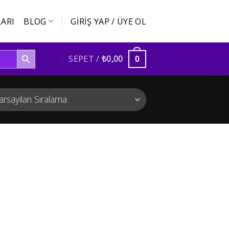
ARI
BLOG
GIRIŞ YAP / ÜYE OL
SEARCH BUTTON
SEPET /
₺
0,00
0