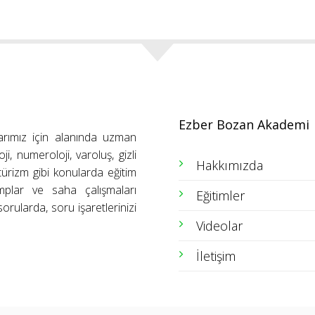
Ezber Bozan Akademi
arımız için alanında uzman
ji, numeroloji, varoluş, gizli
Hakkımızda
ütürizm gibi konularda eğitim
amplar ve saha çalışmaları
Eğitimler
orularda, soru işaretlerinizi
Videolar
İletişim