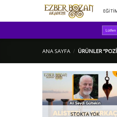
İçeriğe
atla
EĞITI
Search
for:
ANA SAYFA
/
ÜRÜNLER “POZI
STOKTA YOK