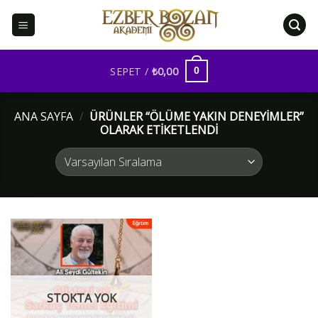
İçeriğe
atla
SEPET /
₺
0,00
0
ANA SAYFA
/
ÜRÜNLER “ÖLÜME YAKIN DENEYIMLER”
OLARAK ETIKETLENDI
STOKTA YOK