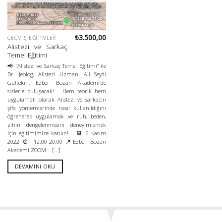
₺
3.500,00
GEÇMIŞ EĞITIMLER
Alistezi ve Sarkaç
Temel Eğitimi
📢 “Alistezi ve Sarkaç Temel Eğitimi” ile
Dr. Jeolog, Alistezi Uzmanı Ali Seydi
Gültekin, Ezber Bozan Akademi’de
sizlerle buluşacak! Hem teorik hem
uygulamalı olarak Alistezi ve sarkacın
şifa yöntemlerinde nasıl kullanıldığını
öğrenerek uygulamak ve ruh, beden,
zihin dengelenmesini deneyimlemek
için eğitimimize katılın! 📆 6 Kasım
2022 ⏰ 12:00-20:00 📍Ezber Bozan
Akademi ZOOM [...]
DEVAMINI OKU