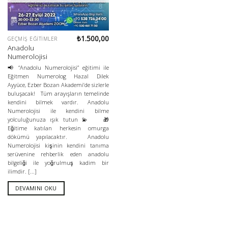
₺
1.500,00
GEÇMIŞ EĞITIMLER
Anadolu
Numerolojisi
📢 “Anadolu Numerolojisi” eğitimi ile
Eğitmen Numerolog Hazal Dilek
Ayyüce, Ezber Bozan Akademi’de sizlerle
buluşacak! Tüm arayışların temelinde
kendini bilmek vardır. Anadolu
Numerolojisi ile kendini bilme
yolculuğunuza ışık tutun 💫 🎁
Eğitime katılan herkesin omurga
dökümü yapılacaktır. Anadolu
Numerolojisi kişinin kendini tanıma
serüvenine rehberlik eden anadolu
bilgeliği ile yoğrulmuş kadim bir
ilimdir. [...]
DEVAMINI OKU