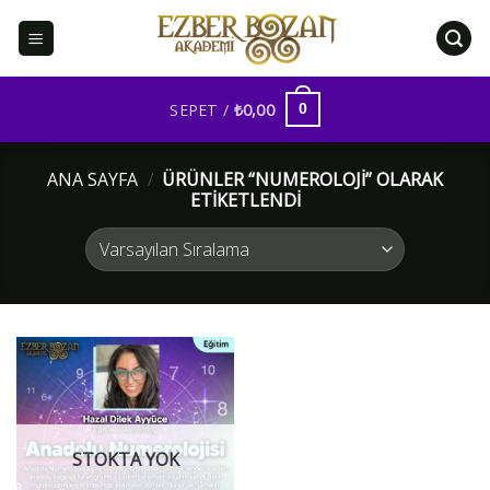
İçeriğe
atla
SEPET /
₺
0,00
0
ANA SAYFA
/
ÜRÜNLER “NUMEROLOJI” OLARAK
ETIKETLENDI
STOKTA YOK