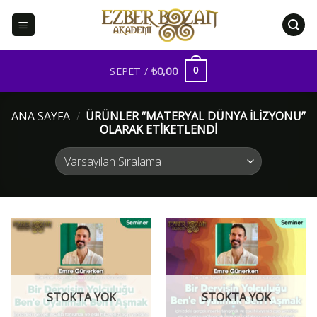
İçeriğe
atla
SEPET /
₺
0,00
0
ANA SAYFA
/
ÜRÜNLER “MATERYAL DÜNYA ILIZYONU”
OLARAK ETIKETLENDI
STOKTA YOK
STOKTA YOK