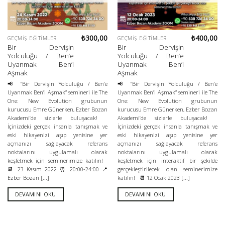
₺
300,00
₺
400,00
GEÇMIŞ EĞITIMLER
GEÇMIŞ EĞITIMLER
Bir Dervişin
Bir Dervişin
Yolculuğu / Ben’e
Yolculuğu / Ben’e
Uyanmak Ben’i
Uyanmak Ben’i
Aşmak
Aşmak
📢 “Bir Dervişin Yolculuğu / Ben’e
📢 “Bir Dervişin Yolculuğu / Ben’e
Uyanmak Ben’i Aşmak” semineri ile The
Uyanmak Ben’i Aşmak” semineri ile The
One: New Evolution grubunun
One: New Evolution grubunun
kurucusu Emre Günerken, Ezber Bozan
kurucusu Emre Günerken, Ezber Bozan
Akademi’de sizlerle buluşacak!
Akademi’de sizlerle buluşacak!
İçinizdeki gerçek insanla tanışmak ve
İçinizdeki gerçek insanla tanışmak ve
eski hikayenizi aşıp yenisine yer
eski hikayenizi aşıp yenisine yer
açmanızı sağlayacak referans
açmanızı sağlayacak referans
noktalarını uygulamalı olarak
noktalarını uygulamalı olarak
keşfetmek için seminerimize katılın!
keşfetmek için interaktif bir şekilde
📆 23 Kasım 2022 ⏰ 20:00-24:00 📍
gerçekleştirilecek olan seminerimize
Ezber Bozan [...]
katılın! 📆 12 Ocak 2023 [...]
DEVAMINI OKU
DEVAMINI OKU