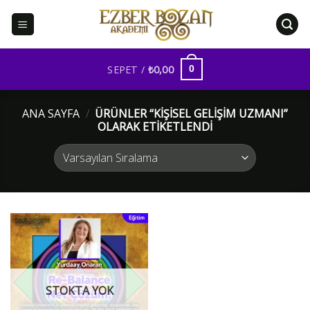
İçeriğe
atla
SEPET /
₺
0,00
0
ANA SAYFA
/
ÜRÜNLER “KIŞISEL GELIŞIM UZMANI”
OLARAK ETIKETLENDI
STOKTA YOK