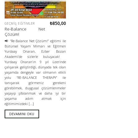
₺
850,00
GEÇMIŞ EĞITIMLER
Re-Balance Net
Çözüm!
📢 “Re-Balance Net Çözüm!” eğitimi ile
Bütünsel Yaşam Mimarı ve Eğitmen
Yurdaay Onaran, Ezber Bozan
Akademi’de sizlerle buluşacak!
Yurdaay Onaran’ın 9 yıl üzerinde
çalışarak geliştirdiği, dünyada tek olan
yaşamda dengeyle var olmanın etkili
yolu “RE-BALANCE THERAPY” ile
tanışarak görmeniz gerekeni
görebilmek, duygusal çözümlenmeler
yaşayıp şifalanmak ve daha iyi bir
yaşama adım atmak için
eğitimimizdeki [...]
DEVAMINI OKU