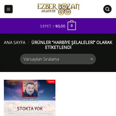
İçeriğe
atla
SEPET /
₺
0,00
0
ANA SAYFA
/
ÜRÜNLER “HARBIYE ŞELALELERI” OLARAK
ETIKETLENDI
STOKTA YOK