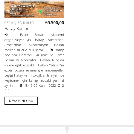
₺
5.500,00
GEÇMIŞ EĞITIMLER
Hatay Kampı
📢 Ezber Bozan Akademi
organizasyonuyla Hatay Kampı’nda,
Araştırmacı Akademisyen Hakan
Yedican sizlerle buluşacak! 🌟 Kamp
boyunca Gazeteci, Girişimci ve Ezber
Bozan TV Moderatörü Hakan Tunç da
sizlere eşlik edecek! Hakan Yedican’ın
ezber bozan semineriyle medeniyetler
beşiği Hatay ve mitolojik sırları yerinde
keşfetmek için kampımızdaki yerinizi
ayırtın! 📆 18-19-20 Kasım 2022 ⏰ 2
[...]
DEVAMINI OKU