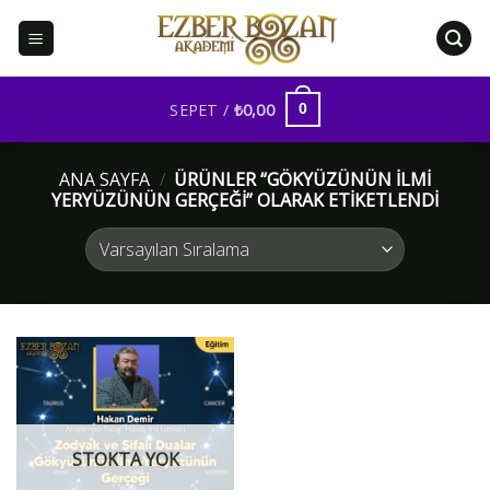
İçeriğe
atla
SEPET /
₺
0,00
0
ANA SAYFA
/
ÜRÜNLER “GÖKYÜZÜNÜN İLMI
YERYÜZÜNÜN GERÇEĞI” OLARAK ETIKETLENDI
STOKTA YOK