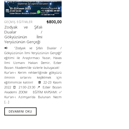
₺
800,00
GEÇMIŞ EĞITIMLER
Zodyak ve Şifalı
Dualar /
Gökyüzünün İlmi
Yeryüzünün Gerçeği
📢 “Zodyak ve Şifalı Dualar /
Gökyüzünün İlmi Yeryüzünün Gerçeği”
eğitimi ile Araştırmacı Yazar, Havas
İlmi Uzmanı Hakan Demir, Ezber
Bozan Akademi’de sizlerle buluşacak!
Kur’an-ı Kerim rehberliğinde gökyüzü
ilminin sırlarını keşfetmek için
eğitimimize katılın! 📆 22-23 Kasım
2022 ⏰ 21:00-23:30 📍 Ezber Bozan
Akademi ZOOM EĞİTİM KAPSAMI: ✅
Kur’an-ı Azimşan’da Bulunan Necm
[...]
DEVAMINI OKU