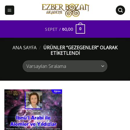
İçeriğe
atla
SEPET /
₺
0,00
0
ANA SAYFA
/
ÜRÜNLER “GEZEGENLER” OLARAK
ETIKETLENDI