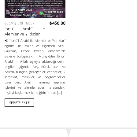
₺
450,00
GEÇMIŞ EĞITIMLER
İbnü’l Arabî ile
Alemler ve Yıldızlar
📢 “İbnü’l Arabî ile Alemler ve Yıldızlar”
eğitimi ile Yazar ve Eğitmen Arzu
Gürcan, Ezber Bozan Akademi’de
sizlerle buluşacak! Muhyiddin İbnü’l
Arabî’nin Allah aşkıyla aktardığı derin
bilgiler ışığında Arş, Kürsî, Levh ve
Kalem, burçlar, gezegenler, cennetler; 7
semavat, melekler ve peygamberler
üzerinden; Alemin manevi yapısını,
işlevini ve alemle adem arasındaki
ilişkiyi keşfetmek için eğitimimize [...]
SEPETE EKLE