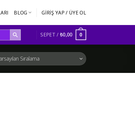
ARI
BLOG
GIRIŞ YAP / ÜYE OL
SEARCH BUTTON
SEPET /
₺
0,00
0