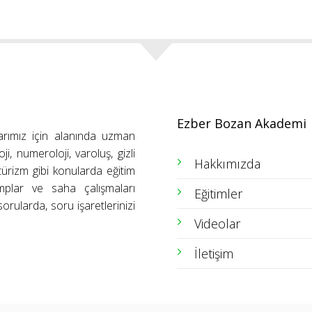
Ezber Bozan Akademi
arımız için alanında uzman
ji, numeroloji, varoluş, gizli
Hakkımızda
ütürizm gibi konularda eğitim
amplar ve saha çalışmaları
Eğitimler
orularda, soru işaretlerinizi
Videolar
İletişim