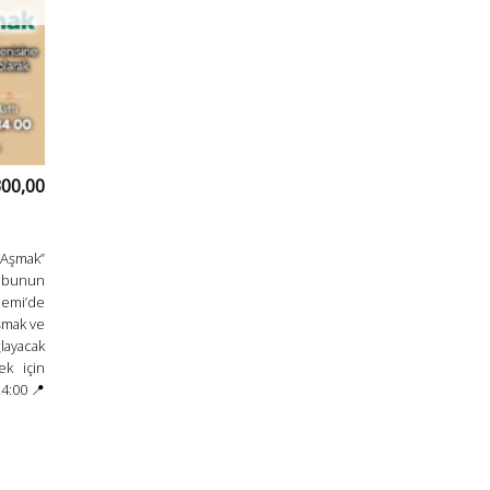
300,00
 Aşmak”
ubunun
emi’de
ışmak ve
layacak
ek için
4:00 📍