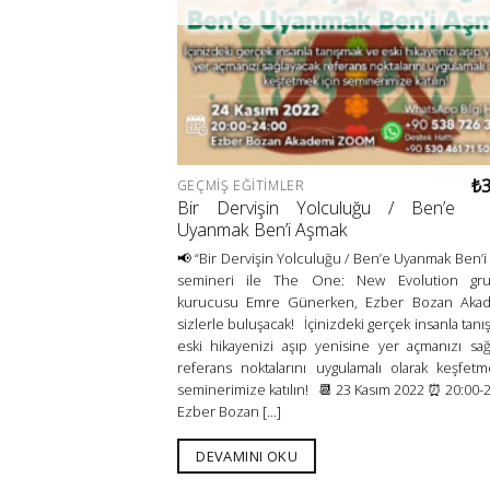
₺
GEÇMIŞ EĞITIMLER
Bir Dervişin Yolculuğu / Ben’e
Uyanmak Ben’i Aşmak
📢 “Bir Dervişin Yolculuğu / Ben’e Uyanmak Ben’i
semineri ile The One: New Evolution gr
kurucusu Emre Günerken, Ezber Bozan Akad
sizlerle buluşacak! İçinizdeki gerçek insanla tan
eski hikayenizi aşıp yenisine yer açmanızı sağ
referans noktalarını uygulamalı olarak keşfetm
seminerimize katılın! 📆 23 Kasım 2022 ⏰ 20:00-2
Ezber Bozan [...]
DEVAMINI OKU