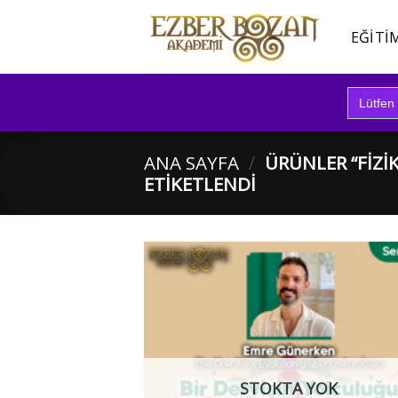
İçeriğe
atla
EĞITI
Search
for:
ANA SAYFA
/
ÜRÜNLER “FIZI
ETIKETLENDI
STOKTA YOK