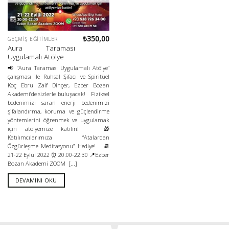
₺
350,00
GEÇMIŞ EĞITIMLER
Aura Taraması
Uygulamalı Atölye
📢 “Aura Taraması Uygulamalı Atölye”
çalışması ile Ruhsal Şifacı ve Spiritüel
Koç Ebru Zaif Dinçer, Ezber Bozan
Akademi’de sizlerle buluşacak! Fiziksel
bedenimizi saran enerji bedenimizi
şifalandırma, koruma ve güçlendirme
yöntemlerini öğrenmek ve uygulamak
için atölyemize katılın! 🎁
Katılımcılarımıza “Atalardan
Özgürleşme Meditasyonu” Hediye! 📆
21-22 Eylül 2022 ⏰ 20:00-22:30 📍Ezber
Bozan Akademi ZOOM [...]
DEVAMINI OKU