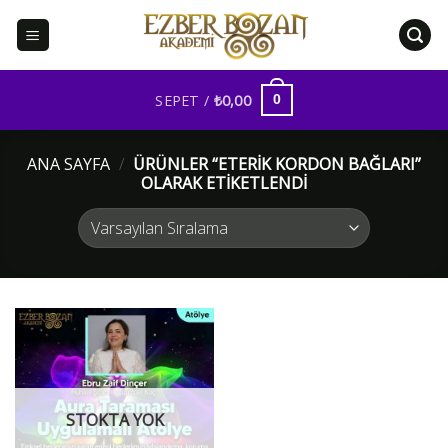
İçeriğe
atla
SEPET /
₺
0,00
0
ANA SAYFA
/
ÜRÜNLER “ETERIK KORDON BAĞLARI”
OLARAK ETIKETLENDI
STOKTA YOK