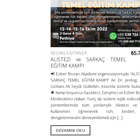
₺
5.
GEÇMIŞ EĞITIMLER
ALİSTEZİ ve SARKAÇ TEMEL
EĞİTİM KAMPI
📢 Ezber Bozan Akademi organizasyonuyla “ALİS
SARKAÇ TEMEL EĞİTİM KAMPI” ile Dr. Jeolog, A
Uzmanı Ali Seydi Gültekin, Assos’ta sizlerle bul
🌟 Kamp boyunca Gazeteci, Girişimci ve Ezber B
Moderatörü Hakan Tunç da sizlere eşlik edece
yöntemlerinde tüm yönleriyle Alistezi ve 
kullanımını öğrenerek ruh, beden, 
dengelenmesini deneyimlemek için [...]
DEVAMINI OKU