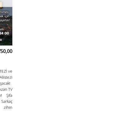
750,00
TEZİ ve
listezi
uşacak!
ozan TV
k! Şifa
Sarkaç
zihin