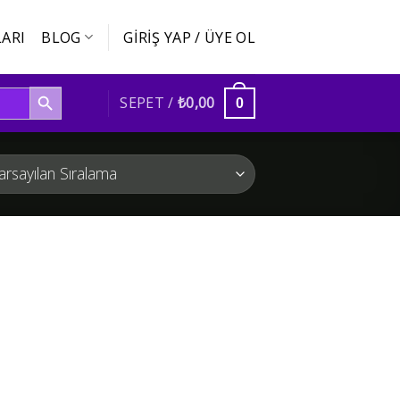
ARI
BLOG
GIRIŞ YAP / ÜYE OL
SEARCH BUTTON
SEPET /
₺
0,00
0