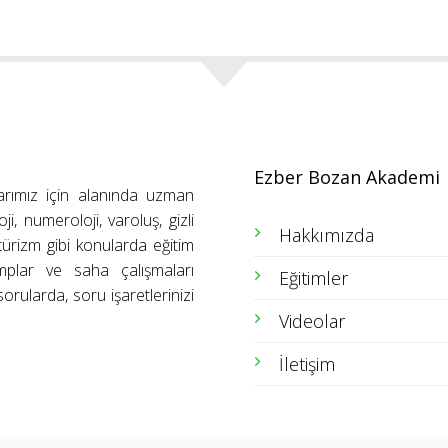
Ezber Bozan Akademi
arımız için alanında uzman
ji, numeroloji, varoluş, gizli
Hakkımızda
ütürizm gibi konularda eğitim
amplar ve saha çalışmaları
Eğitimler
orularda, soru işaretlerinizi
Videolar
İletişim