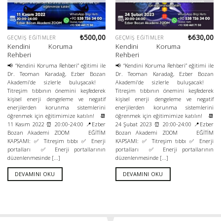
₺
500,00
₺
630,00
GEÇMIŞ EĞITIMLER
GEÇMIŞ EĞITIMLER
Kendini Koruma
Kendini Koruma
Rehberi
Rehberi
📢 “Kendini Koruma Rehberi” eğitimi ile
📢 “Kendini Koruma Rehberi” eğitimi ile
Dr. Teoman Karadağ, Ezber Bozan
Dr. Teoman Karadağ, Ezber Bozan
Akademi’de sizlerle buluşacak!
Akademi’de sizlerle buluşacak!
Titreşim tıbbının önemini keşfederek
Titreşim tıbbının önemini keşfederek
kişisel enerji dengeleme ve negatif
kişisel enerji dengeleme ve negatif
enerjilerden korunma sistemlerini
enerjilerden korunma sistemlerini
öğrenmek için eğitimimize katılın! 📆
öğrenmek için eğitimimize katılın! 📆
11 Kasım 2022 ⏰ 20:00-24:00 📍Ezber
24 Şubat 2023 ⏰ 20:00-24:00 📍Ezber
Bozan Akademi ZOOM EĞİTİM
Bozan Akademi ZOOM EĞİTİM
KAPSAMI: ✅ Titreşim tıbbı ✅ Enerji
KAPSAMI: ✅ Titreşim tıbbı ✅ Enerji
portalları ✅ Enerji portallarının
portalları ✅ Enerji portallarının
düzenlenmesinde [...]
düzenlenmesinde [...]
DEVAMINI OKU
DEVAMINI OKU