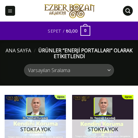
İçeriğe
atla
SEPET /
₺
0,00
0
ANA SAYFA
/
ÜRÜNLER “ENERJI PORTALLARI” OLARAK
ETIKETLENDI
STOKTA YOK
STOKTA YOK