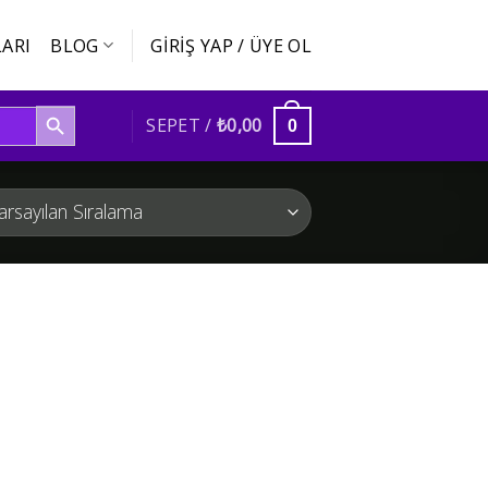
ARI
BLOG
GIRIŞ YAP / ÜYE OL
SEARCH BUTTON
SEPET /
₺
0,00
0