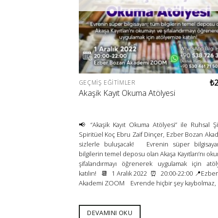
₺
GEÇMIŞ EĞITIMLER
Akaşik Kayıt Okuma Atölyesi
📢 “Akaşik Kayıt Okuma Atölyesi” ile Ruhsal Şi
Spiritüel Koç Ebru Zaif Dinçer, Ezber Bozan Aka
sizlerle buluşacak! Evrenin süper bilgisaya
bilgilerin temel deposu olan Akaşa Kayıtları’nı ok
şifalandırmayı öğrenerek uygulamak için atö
katılın! 📆 1 Aralık 2022 ⏰ 20:00-22:00 📍Ezbe
Akademi ZOOM Evrende hiçbir şey kaybolmaz, he
DEVAMINI OKU