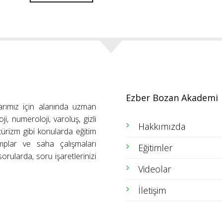
Ezber Bozan Akademi
arımız için alanında uzman
ji, numeroloji, varoluş, gizli
Hakkımızda
ütürizm gibi konularda eğitim
amplar ve saha çalışmaları
Eğitimler
orularda, soru işaretlerinizi
Videolar
İletişim