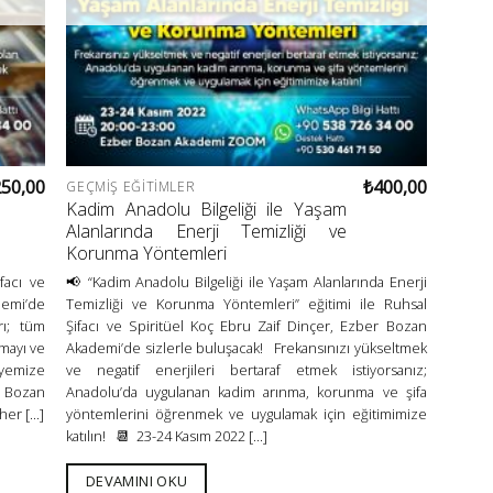
250,00
₺
400,00
GEÇMIŞ EĞITIMLER
Kadim Anadolu Bilgeliği ile Yaşam
Alanlarında Enerji Temizliği ve
Korunma Yöntemleri
facı ve
📢 “Kadim Anadolu Bilgeliği ile Yaşam Alanlarında Enerji
demi’de
Temizliği ve Korunma Yöntemleri” eğitimi ile Ruhsal
rı; tüm
Şifacı ve Spiritüel Koç Ebru Zaif Dinçer, Ezber Bozan
umayı ve
Akademi’de sizlerle buluşacak! Frekansınızı yükseltmek
lyemize
ve negatif enerjileri bertaraf etmek istiyorsanız;
r Bozan
Anadolu’da uygulanan kadim arınma, korunma ve şifa
r [...]
yöntemlerini öğrenmek ve uygulamak için eğitimimize
katılın! 📆 23-24 Kasım 2022 [...]
DEVAMINI OKU