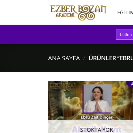
İçeriğe
atla
EĞITI
Search
for:
ANA SAYFA
/
ÜRÜNLER “EBRU
STOKTA YOK