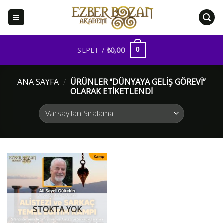
İçeriğe
atla
SEPET /
₺
0,00
0
ANA SAYFA
/
ÜRÜNLER “DÜNYAYA GELIŞ GÖREVI”
OLARAK ETIKETLENDI
STOKTA YOK