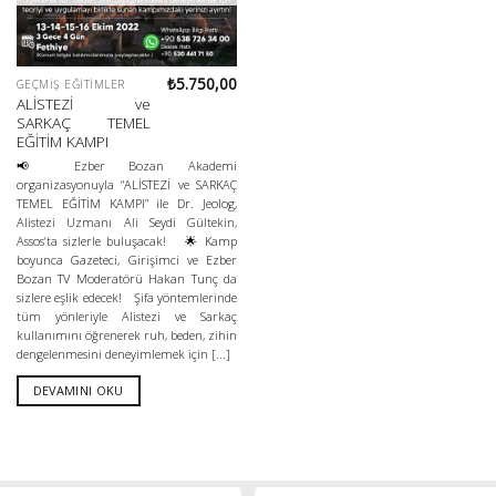
₺
5.750,00
GEÇMIŞ EĞITIMLER
ALİSTEZİ ve
SARKAÇ TEMEL
EĞİTİM KAMPI
📢 Ezber Bozan Akademi
organizasyonuyla “ALİSTEZİ ve SARKAÇ
TEMEL EĞİTİM KAMPI” ile Dr. Jeolog,
Alistezi Uzmanı Ali Seydi Gültekin,
Assos’ta sizlerle buluşacak! 🌟 Kamp
boyunca Gazeteci, Girişimci ve Ezber
Bozan TV Moderatörü Hakan Tunç da
sizlere eşlik edecek! Şifa yöntemlerinde
tüm yönleriyle Alistezi ve Sarkaç
kullanımını öğrenerek ruh, beden, zihin
dengelenmesini deneyimlemek için [...]
DEVAMINI OKU