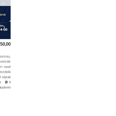
350,00
Gurusu,
demi’de
n nasıl
izdeki
l olarak
ir. 📆 9
kademi