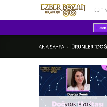
İçeriğe
atla
EĞITI
Search
for:
ANA SAYFA
/
ÜRÜNLER “DOĞU
STOKTA YOK