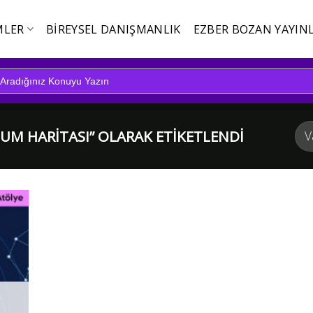
MLER
BIREYSEL DANIŞMANLIK
EZBER BOZAN YAYINL
M HARITASI” OLARAK ETIKETLENDI