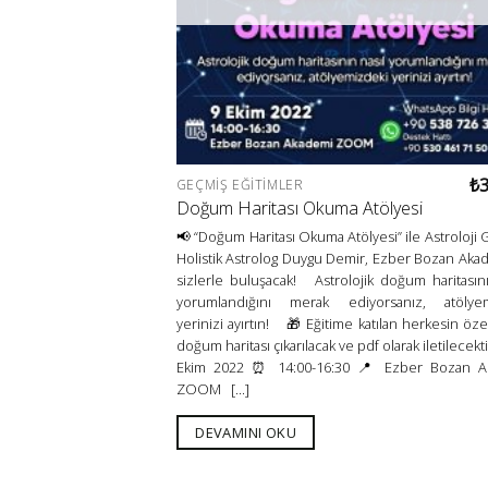
₺
GEÇMIŞ EĞITIMLER
Doğum Haritası Okuma Atölyesi
📢 “Doğum Haritası Okuma Atölyesi” ile Astroloji 
Holistik Astrolog Duygu Demir, Ezber Bozan Aka
sizlerle buluşacak! Astrolojik doğum haritasını
yorumlandığını merak ediyorsanız, atölyem
yerinizi ayırtın! 🎁 Eğitime katılan herkesin öze
doğum haritası çıkarılacak ve pdf olarak iletilecekt
Ekim 2022 ⏰ 14:00-16:30 📍 Ezber Bozan A
ZOOM [...]
DEVAMINI OKU