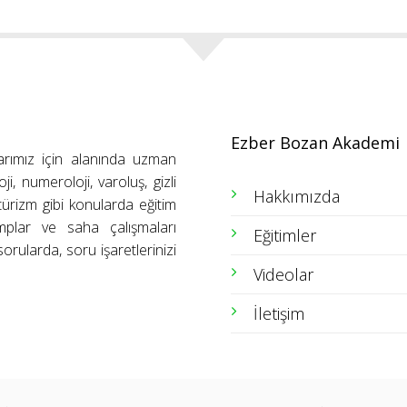
Ezber Bozan Akademi
arımız için alanında uzman
ji, numeroloji, varoluş, gizli
Hakkımızda
ütürizm gibi konularda eğitim
amplar ve saha çalışmaları
Eğitimler
orularda, soru işaretlerinizi
Videolar
İletişim