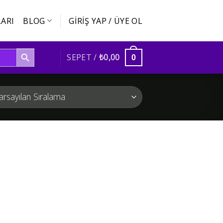
ARI
BLOG
GIRIŞ YAP / ÜYE OL
SEARCH BUTTON
SEPET /
₺
0,00
0