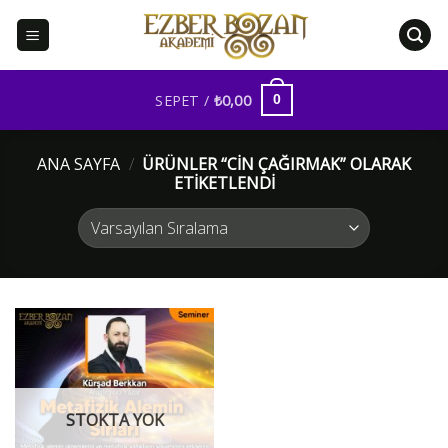
İçeriğe
atla
SEPET /
₺
0,00
0
ANA SAYFA
/
ÜRÜNLER “CIN ÇAĞIRMAK” OLARAK
ETIKETLENDI
STOKTA YOK