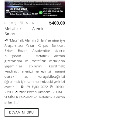
₺
400,00
GEÇMIŞ EĞITIMLER
Metafizik Alemin
Sırları
📢 “Metafizik Alemin Sırları” semineriyle
Araştırmacı Yazar Kürşad Berkkan,
Ezber Bozan Akademi’de sizlerle
buluşacak! Metafizik alemin
gizemlerini ve metafizik varlıkların
yaşamınıza etkilerini keşfetmek;
kendinizi, ailenizi ve evinizi manevi
olarak nasıl koruyabileceğinizi
öğrenmek için seminerimizdeki yerinizi
ayırtın! 📆 29 Eylül 2022 ⏰ 20:00-
23:00 📍Ezber Bozan Akademi ZOOM
SEMİNER KAPSAMI: ✅ Metafizik Alem’in
sırları [...]
DEVAMINI OKU