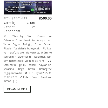
₺
500,00
GEÇMIŞ EĞITIMLER
Yaratılış, Ölüm,
Cennet ve
Cehennem
📢 “Yaratılış, Ölüm, Cennet ve
Cehennem” semineri ile Araştırmacı
Yazar Olgun Aydoğu, Ezber Bozan
Akademi’de sizlerle buluşacak! Fiziksel
ve metafizik alemde varoluş, ölüm ve
sonrasının gizemlerini keşfetmek için
seminerimizdeki yerinizi ayırtın! 👉🏻
Seminerin geliri, sokak hayvanları
yararına Doğa Dostu Derneği’ne
bağışlanacaktır. 📆 15-16 Eylül 2022 ⏰
20:00-22:00 📍Ezber Bozan Akademi
ZOOM [...]
DEVAMINI OKU