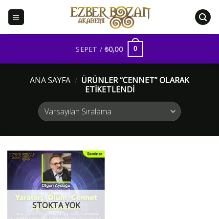
İçeriğe
atla
SEPET /
₺
0,00
0
ANA SAYFA
/
ÜRÜNLER “CENNET” OLARAK
ETIKETLENDI
STOKTA YOK