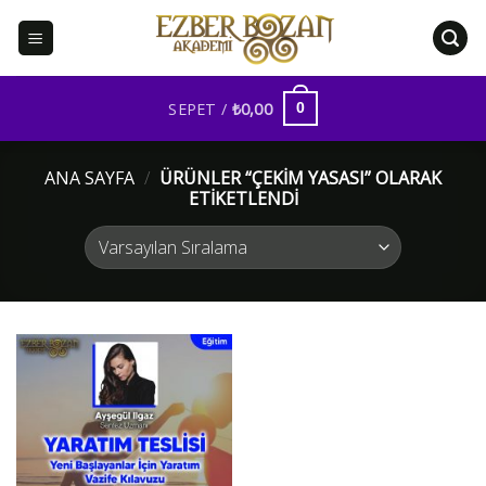
İçeriğe
atla
SEPET /
₺
0,00
0
ANA SAYFA
/
ÜRÜNLER “ÇEKIM YASASI” OLARAK
ETIKETLENDI