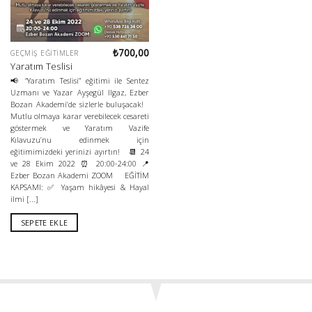
₺
700,00
GEÇMIŞ EĞITIMLER
Yaratım Teslisi
📢 “Yaratım Teslisi” eğitimi ile Sentez
Uzmanı ve Yazar Ayşegül Ilgaz, Ezber
Bozan Akademi’de sizlerle buluşacak!
Mutlu olmaya karar verebilecek cesareti
göstermek ve Yaratım Vazife
Kılavuzu’nu edinmek için
eğitimimizdeki yerinizi ayırtın! 📆 24
ve 28 Ekim 2022 ⏰ 20:00-24:00 📍
Ezber Bozan Akademi ZOOM EĞİTİM
KAPSAMI: ✅ Yaşam hikâyesi & Hayal
ilmi [...]
SEPETE EKLE