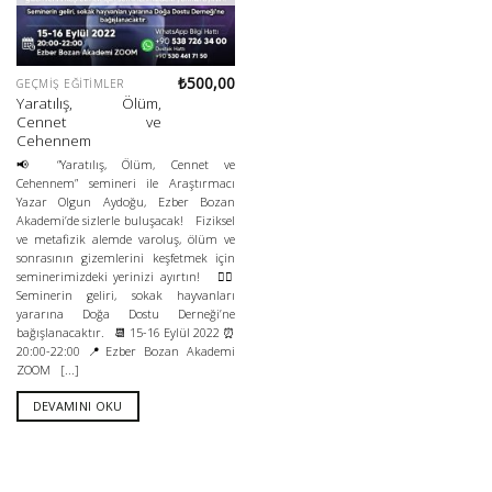
₺
500,00
GEÇMIŞ EĞITIMLER
Yaratılış, Ölüm,
Cennet ve
Cehennem
📢 “Yaratılış, Ölüm, Cennet ve
Cehennem” semineri ile Araştırmacı
Yazar Olgun Aydoğu, Ezber Bozan
Akademi’de sizlerle buluşacak! Fiziksel
ve metafizik alemde varoluş, ölüm ve
sonrasının gizemlerini keşfetmek için
seminerimizdeki yerinizi ayırtın! 👉🏻
Seminerin geliri, sokak hayvanları
yararına Doğa Dostu Derneği’ne
bağışlanacaktır. 📆 15-16 Eylül 2022 ⏰
20:00-22:00 📍Ezber Bozan Akademi
ZOOM [...]
DEVAMINI OKU