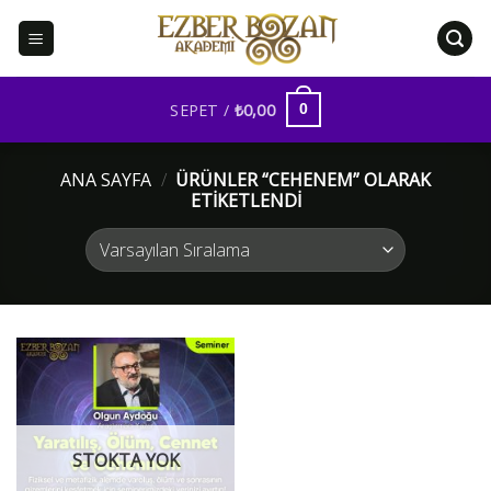
İçeriğe
atla
SEPET /
₺
0,00
0
ANA SAYFA
/
ÜRÜNLER “CEHENEM” OLARAK
ETIKETLENDI
STOKTA YOK