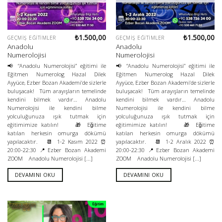
₺
1.500,00
₺
1.500,00
GEÇMIŞ EĞITIMLER
GEÇMIŞ EĞITIMLER
Anadolu
Anadolu
Numerolojisi
Numerolojisi
📢 “Anadolu Numerolojisi” eğitimi ile
📢 “Anadolu Numerolojisi” eğitimi ile
Eğitmen Numerolog Hazal Dilek
Eğitmen Numerolog Hazal Dilek
Ayyüce, Ezber Bozan Akademi’de sizlerle
Ayyüce, Ezber Bozan Akademi’de sizlerle
buluşacak! Tüm arayışların temelinde
buluşacak! Tüm arayışların temelinde
kendini bilmek vardır… Anadolu
kendini bilmek vardır… Anadolu
Numerolojisi ile kendini bilme
Numerolojisi ile kendini bilme
yolculuğunuza ışık tutmak için
yolculuğunuza ışık tutmak için
eğitimimize katılın! 🎁 Eğitime
eğitimimize katılın! 🎁 Eğitime
katılan herkesin omurga dökümü
katılan herkesin omurga dökümü
yapılacaktır. 📆 1-2 Kasım 2022 ⏰
yapılacaktır. 📆 1-2 Aralık 2022 ⏰
20:00-22:30 📍Ezber Bozan Akademi
20:00-22:30 📍Ezber Bozan Akademi
ZOOM Anadolu Numerolojisi [...]
ZOOM Anadolu Numerolojisi [...]
DEVAMINI OKU
DEVAMINI OKU