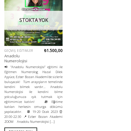
STOKTA YOK
₺
1.500,00
GEÇMIŞ EĞITIMLER
Anadolu
Numerolojisi
📢 “Anadolu Numerolojisi” eğitimi ile
Eğitmen Numerolog Hazal Dilek
Ayyüce, Ezber Bozan Akademi’de sizlerle
buluşacak! Tüm arayışların temelinde
kendini bilmek vardır… Anadolu
Numerolojisi ile kendini bilme
yolculuğunuza ışık tutmak için
eğitimimize katılın! 🎁 Eğitime
katılan herkesin omurga dökümü
yapılacaktır. 📆 19-20 Ocak 2023 ⏰
20:00-22:30 📍Ezber Bozan Akademi
ZOOM Anadolu Numerolojisi [...]