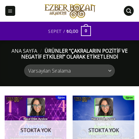
İçeriğe
atla
SEPET /
₺
0,00
0
ANA SAYFA
/
ÜRÜNLER “ÇAKRALARIN POZITIF VE
NEGATIF ETKILERI” OLARAK ETIKETLENDI
STOKTA YOK
STOKTA YOK