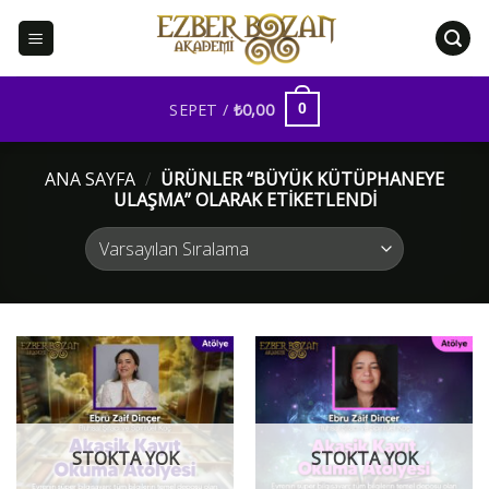
İçeriğe
atla
SEPET /
₺
0,00
0
ANA SAYFA
/
ÜRÜNLER “BÜYÜK KÜTÜPHANEYE
ULAŞMA” OLARAK ETIKETLENDI
STOKTA YOK
STOKTA YOK