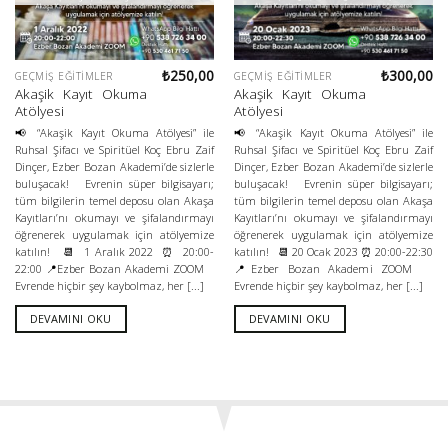
₺
250,00
₺
300,00
GEÇMIŞ EĞITIMLER
GEÇMIŞ EĞITIMLER
Akaşik Kayıt Okuma
Akaşik Kayıt Okuma
Atölyesi
Atölyesi
📢 “Akaşik Kayıt Okuma Atölyesi” ile
📢 “Akaşik Kayıt Okuma Atölyesi” ile
Ruhsal Şifacı ve Spiritüel Koç Ebru Zaif
Ruhsal Şifacı ve Spiritüel Koç Ebru Zaif
Dinçer, Ezber Bozan Akademi’de sizlerle
Dinçer, Ezber Bozan Akademi’de sizlerle
buluşacak! Evrenin süper bilgisayarı;
buluşacak! Evrenin süper bilgisayarı;
tüm bilgilerin temel deposu olan Akaşa
tüm bilgilerin temel deposu olan Akaşa
Kayıtları’nı okumayı ve şifalandırmayı
Kayıtları’nı okumayı ve şifalandırmayı
öğrenerek uygulamak için atölyemize
öğrenerek uygulamak için atölyemize
katılın! 📆 1 Aralık 2022 ⏰ 20:00-
katılın! 📆 20 Ocak 2023 ⏰ 20:00-22:30
22:00 📍Ezber Bozan Akademi ZOOM
📍Ezber Bozan Akademi ZOOM
Evrende hiçbir şey kaybolmaz, her [...]
Evrende hiçbir şey kaybolmaz, her [...]
DEVAMINI OKU
DEVAMINI OKU