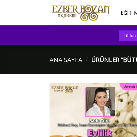
İçeriğe
atla
EĞITI
Search
for:
ANA SAYFA
/
ÜRÜNLER “BÜTÜ