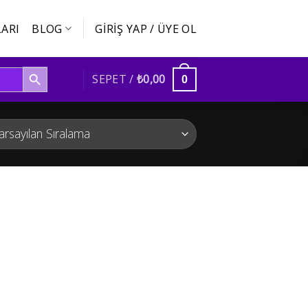
ARI
BLOG
GIRIŞ YAP / ÜYE OL
SEARCH BUTTON
SEPET /
₺
0,00
0