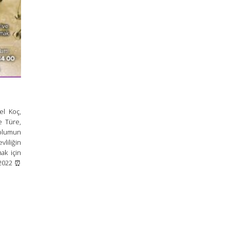
el Koç,
e Türe,
oplumun
vliliğin
mak için
 2022 ⏰