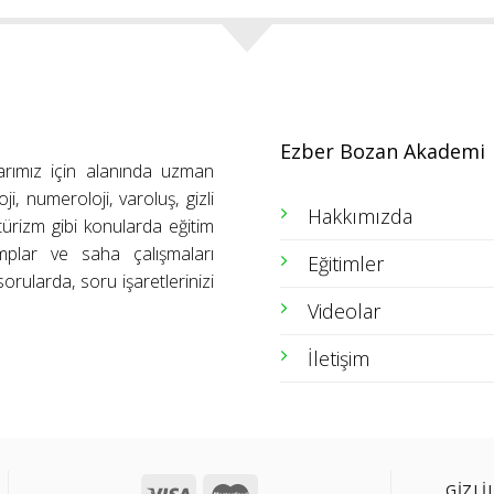
Ezber Bozan Akademi
arımız için alanında uzman
ji, numeroloji, varoluş, gizli
Hakkımızda
ütürizm gibi konularda eğitim
amplar ve saha çalışmaları
Eğitimler
orularda, soru işaretlerinizi
Videolar
İletişim
GİZLİ