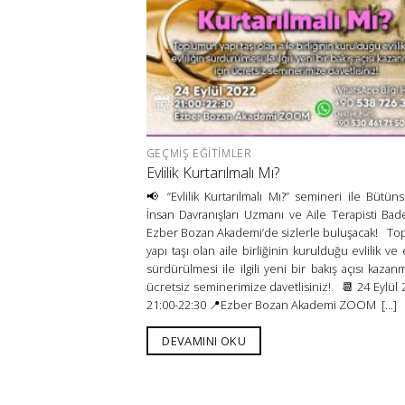
GEÇMIŞ EĞITIMLER
Evlilik Kurtarılmalı Mı?
📢 “Evlilik Kurtarılmalı Mı?” semineri ile Bütüns
İnsan Davranışları Uzmanı ve Aile Terapisti Bad
Ezber Bozan Akademi’de sizlerle buluşacak! T
yapı taşı olan aile birliğinin kurulduğu evlilik ve e
sürdürülmesi ile ilgili yeni bir bakış açısı kazan
ücretsiz seminerimize davetlisiniz! 📆 24 Eylül
21:00-22:30 📍Ezber Bozan Akademi ZOOM [...]
DEVAMINI OKU