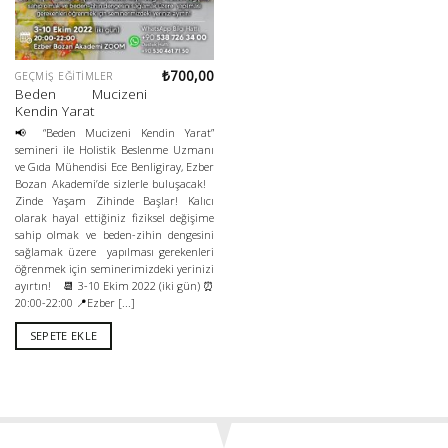
₺
700,00
GEÇMIŞ EĞITIMLER
Beden Mucizeni
Kendin Yarat
📢 “Beden Mucizeni Kendin Yarat”
semineri ile Holistik Beslenme Uzmanı
ve Gıda Mühendisi Ece Benligiray, Ezber
Bozan Akademi’de sizlerle buluşacak!
Zinde Yaşam Zihinde Başlar! Kalıcı
olarak hayal ettiğiniz fiziksel değişime
sahip olmak ve beden-zihin dengesini
sağlamak üzere yapılması gerekenleri
öğrenmek için seminerimizdeki yerinizi
ayırtın! 📆 3-10 Ekim 2022 (iki gün) ⏰
20:00-22:00 📍Ezber [...]
SEPETE EKLE