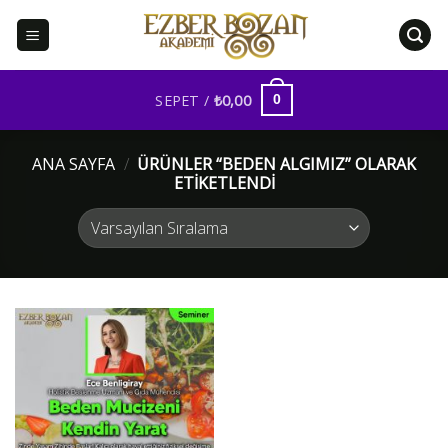
İçeriğe
atla
SEPET /
₺
0,00
0
ANA SAYFA
/
ÜRÜNLER “BEDEN ALGIMIZ” OLARAK
ETIKETLENDI