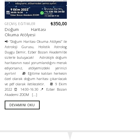
₺
350,00
GEÇMIŞ EĞITIMLER
Doğum Haritası
Okuma Atölyesi
📢 “Doğum Haritası Okuma Atölyesi” ile
Astroloji Gurusu, Holistik Astrolog
Duygu Demir, Ezber Bozan Akademi’de
sizlerle buluşacak! Astrolojik doğum
haritasının nasıl yorumlandığını merak
ediyorsanız, atölyemizdeki yerinizi
ayırtın! 🎁 Eğitime katılan herkesin
özel olarak doğum haritası çıkarılacak
ve pdf olarak iletilecektir. 📆 9 Ekim
2022 ⏰ 14:00-16:30 📍 Ezber Bozan
Akademi ZOOM [...]
DEVAMINI OKU