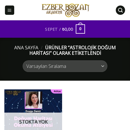
İçeriğe
atla
SEPET /
₺
0,00
0
ANA SAYFA
/
ÜRÜNLER “ASTROLOJIK DOĞUM
HARITASI” OLARAK ETIKETLENDI
STOKTA YOK