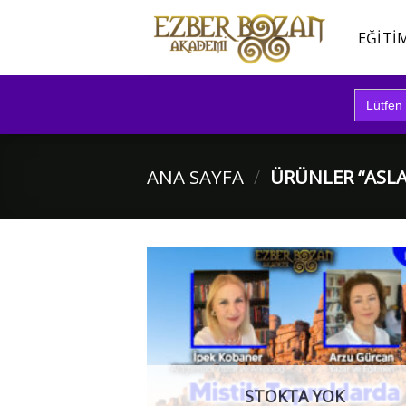
İçeriğe
atla
EĞITI
Search
for:
ANA SAYFA
/
ÜRÜNLER “ASLA
STOKTA YOK