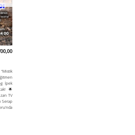
700,00
Mistik
Eğitmen
og İpek
cak! 🌟
ozan TV
u Serap
oru’nda