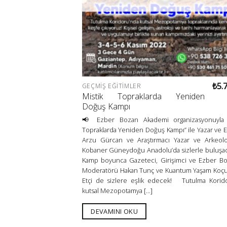
₺
5.
GEÇMIŞ EĞITIMLER
Mistik Topraklarda Yeniden
Doğuş Kampı
📢 Ezber Bozan Akademi organizasyonuyla “
Topraklarda Yeniden Doğuş Kampı” ile Yazar ve 
Arzu Gürcan ve Araştırmacı Yazar ve Arkeol
Kobaner Güneydoğu Anadolu’da sizlerle buluşa
Kamp boyunca Gazeteci, Girişimci ve Ezber B
Moderatörü Hakan Tunç ve Kuantum Yaşam Koç
Etçi de sizlere eşlik edecek! Tutulma Korid
kutsal Mezopotamya [...]
DEVAMINI OKU