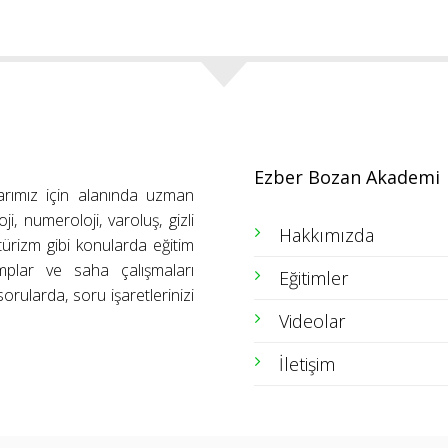
Ezber Bozan Akademi
arımız için alanında uzman
ji, numeroloji, varoluş, gizli
Hakkımızda
ütürizm gibi konularda eğitim
amplar ve saha çalışmaları
Eğitimler
orularda, soru işaretlerinizi
Videolar
İletişim