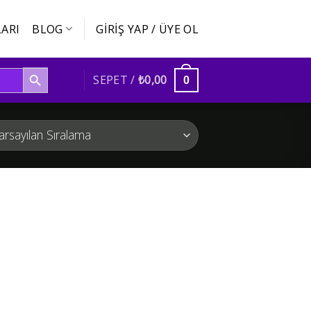
ARI
BLOG
GIRIŞ YAP / ÜYE OL
SEARCH BUTTON
SEPET /
₺
0,00
0