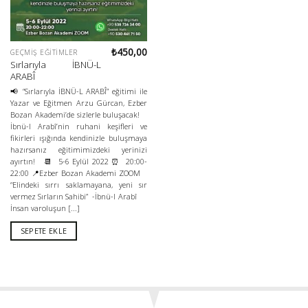
₺
450,00
GEÇMIŞ EĞITIMLER
Sırlarıyla İBNÜ-L
ARABÎ
📢 “Sırlarıyla İBNÜ-L ARABÎ” eğitimi ile
Yazar ve Eğitmen Arzu Gürcan, Ezber
Bozan Akademi’de sizlerle buluşacak!
İbnü-l Arabî’nin ruhani keşifleri ve
fikirleri ışığında kendinizle buluşmaya
hazırsanız eğitimimizdeki yerinizi
ayırtın! 📆 5-6 Eylül 2022 ⏰ 20:00-
22:00 📍Ezber Bozan Akademi ZOOM
“Elindeki sırrı saklamayana, yeni sır
vermez Sırların Sahibi” -İbnü-l Arabî
İnsan varoluşun [...]
SEPETE EKLE