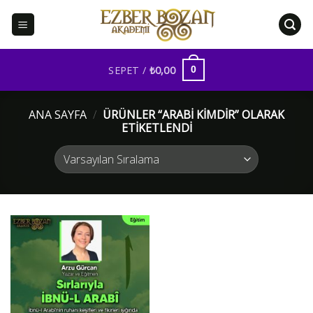
İçeriğe
atla
SEPET /
₺
0,00
0
ANA SAYFA
/
ÜRÜNLER “ARABI KIMDIR” OLARAK
ETIKETLENDI