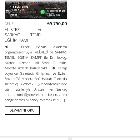
₺
5.750,00
GENEL
ALİSTEZİ ve
SARKAÇ TEMEL
EĞİTİM KAMPI
📢 Ezber Bozan Akademi
organizasyonuyla “ALİSTEZİ ve SARKAÇ
TEMEL EĞİTİM KAMPI” ile Dr. Jeolog,
Alistezi Uzmanı Ali Seydi Gültekin,
Assos’ta sizlerle buluşacak! 🌟 Kamp
boyunca Gazeteci, Girişimci ve Ezber
Bozan TV Moderatörü Hakan Tunç da
sizlere eşlik edecek! Şifa yöntemlerinde
tüm yönleriyle Alistezi ve Sarkaç
kullanımını öğrenerek ruh, beden, zihin
dengelenmesini deneyimlemek için [...]
DEVAMINI OKU