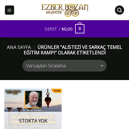
İçeriğe
atla
SEPET /
₺
0,00
0
ANA SAYFA
/
ÜRÜNLER “ALİSTEZİ VE SARKAÇ TEMEL
EĞİTİM KAMPI” OLARAK ETIKETLENDI
STOKTA YOK