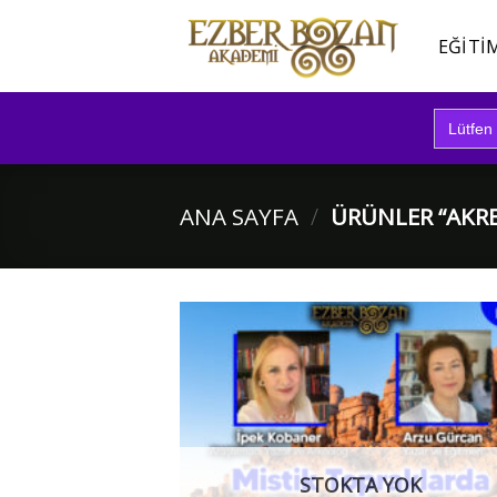
İçeriğe
atla
EĞITI
Search
for:
ANA SAYFA
/
ÜRÜNLER “AKRE
STOKTA YOK