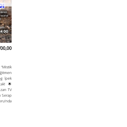
700,00
Mistik
Eğitmen
og İpek
cak! 🌟
ozan TV
u Serap
oru’nda