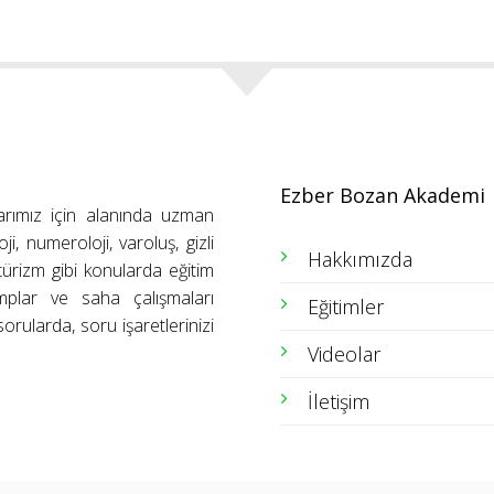
Ezber Bozan Akademi
arımız için alanında uzman
ji, numeroloji, varoluş, gizli
Hakkımızda
ütürizm gibi konularda eğitim
amplar ve saha çalışmaları
Eğitimler
orularda, soru işaretlerinizi
Videolar
İletişim