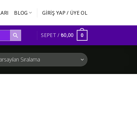
ARI
BLOG
GIRIŞ YAP / ÜYE OL
SEARCH BUTTON
SEPET /
₺
0,00
0