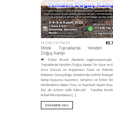
₺
5.
GEÇMIŞ EĞITIMLER
Mistik Topraklarda Yeniden
Doğuş Kampı
📢 Ezber Bozan Akademi organizasyonuyla “
Topraklarda Yeniden Doğuş Kampı” ile Yazar ve 
Arzu Gürcan ve Araştırmacı Yazar ve Arkeol
Kobaner Güneydoğu Anadolu’da sizlerle buluşa
Kamp boyunca Gazeteci, Girişimci ve Ezber B
Moderatörü Hakan Tunç ve Kuantum Yaşam Koç
Etçi de sizlere eşlik edecek! Tutulma Korid
kutsal Mezopotamya [...]
DEVAMINI OKU