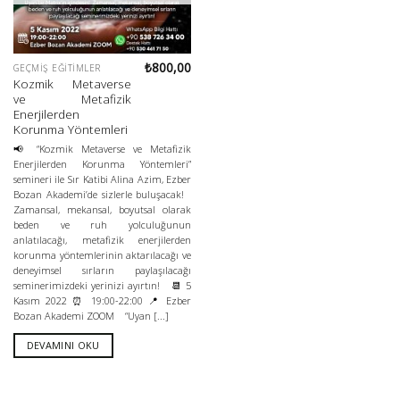
₺
800,00
GEÇMIŞ EĞITIMLER
Kozmik Metaverse
ve Metafizik
Enerjilerden
Korunma Yöntemleri
📢 “Kozmik Metaverse ve Metafizik
Enerjilerden Korunma Yöntemleri”
semineri ile Sır Katibi Alina Azim, Ezber
Bozan Akademi’de sizlerle buluşacak!
Zamansal, mekansal, boyutsal olarak
beden ve ruh yolculuğunun
anlatılacağı, metafizik enerjilerden
korunma yöntemlerinin aktarılacağı ve
deneyimsel sırların paylaşılacağı
seminerimizdeki yerinizi ayırtın! 📆 5
Kasım 2022 ⏰ 19:00-22:00 📍 Ezber
Bozan Akademi ZOOM “Uyan [...]
DEVAMINI OKU