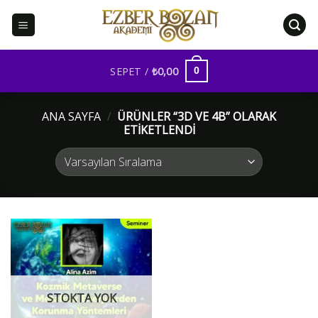
İçeriğe
atla
SEPET /
₺
0,00
0
ANA SAYFA
/
ÜRÜNLER “3D VE 4B” OLARAK
ETIKETLENDI
STOKTA YOK