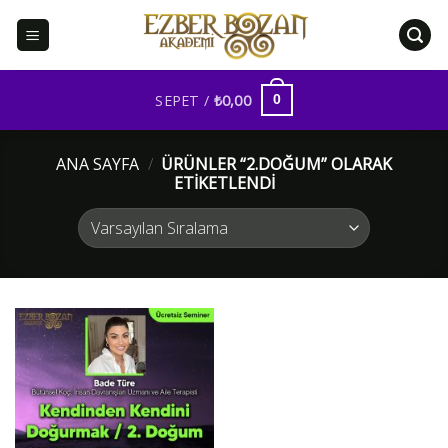
İçeriğe
atla
SEPET /
₺
0,00
0
ANA SAYFA
/
ÜRÜNLER “2.DOĞUM” OLARAK
ETIKETLENDI