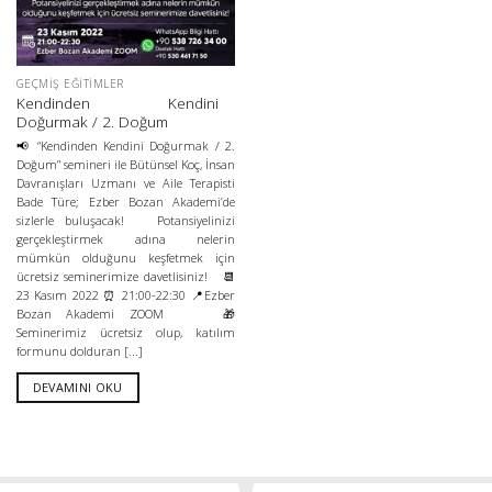
GEÇMIŞ EĞITIMLER
Kendinden Kendini
Doğurmak / 2. Doğum
📢 “Kendinden Kendini Doğurmak / 2.
Doğum” semineri ile Bütünsel Koç, İnsan
Davranışları Uzmanı ve Aile Terapisti
Bade Türe; Ezber Bozan Akademi’de
sizlerle buluşacak! Potansiyelinizi
gerçekleştirmek adına nelerin
mümkün olduğunu keşfetmek için
ücretsiz seminerimize davetlisiniz! 📆
23 Kasım 2022 ⏰ 21:00-22:30 📍Ezber
Bozan Akademi ZOOM 🎁
Seminerimiz ücretsiz olup, katılım
formunu dolduran [...]
DEVAMINI OKU