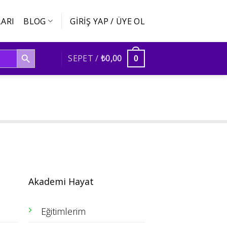
ARI
BLOG
GIRIŞ YAP / ÜYE OL
SEARCH BUTTON
SEPET /
₺
0,00
0
Akademi Hayat
Eğitimlerim