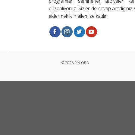
programları, seminerler, atölyeler, k
düzenliyoruz. Sizler de cevap aradığınız s
gidermek için ailemize katılın.
© 2026 PIXLORD