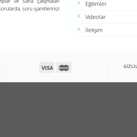
amplar ve saha çalışmaları
Eğitimler
orularda, soru işaretlerinizi
Videolar
İletişim
GİZLİ