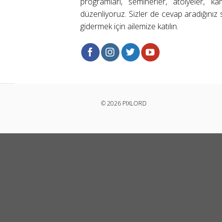
programları, seminerler, atölyeler, k
düzenliyoruz. Sizler de cevap aradığınız s
gidermek için ailemize katılın.
© 2026 PIXLORD