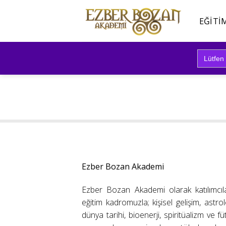
İçeriğe
atla
EĞITI
Search
for:
Ezber Bozan Akademi
Ezber Bozan Akademi olarak katılımcıl
eğitim kadromuzla; kişisel gelişim, astrolo
dünya tarihi, bioenerji, spiritüalizm ve f