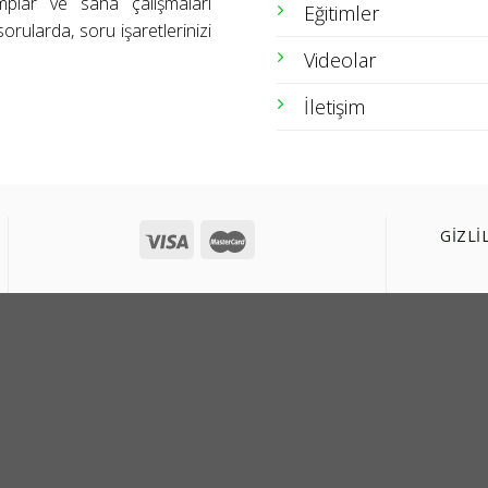
amplar ve saha çalışmaları
Eğitimler
orularda, soru işaretlerinizi
Videolar
İletişim
GİZLİ