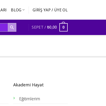
ARI
BLOG
GIRIŞ YAP / ÜYE OL
SEARCH BUTTON
SEPET /
₺
0,00
0
Akademi Hayat
Eğitimlerim